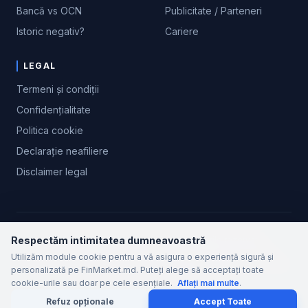
Bancă vs OCN
Publicitate / Parteneri
Istoric negativ?
Cariere
LEGAL
Termeni și condiții
Confidențialitate
Politica cookie
Declarație neafiliere
Disclaimer legal
Respectăm intimitatea dumneavoastră
© 2026 FinMarket Moldova. Toate drepturile rezervate.
*Disclaimer: FinMarket.md nu acordă credite și nu acționează ca instituție
Utilizăm module cookie pentru a vă asigura o experiență sigură și
financiară. Calculele au scop strict informativ. Politicile comerciale și de risc finale
personalizată pe FinMarket.md. Puteți alege să acceptați toate
aparțin exclusiv entităților finanțatoare creditore.
cookie-urile sau doar pe cele esențiale.
Aflați mai multe
.
Refuz opționale
Accept Toate