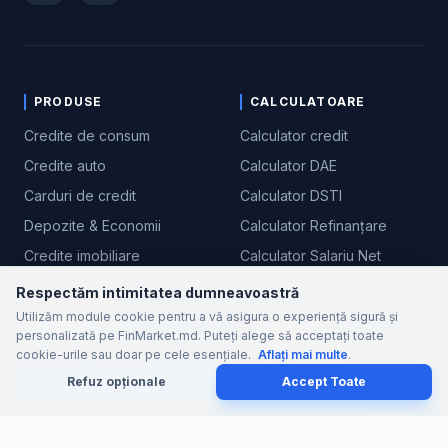
PRODUSE
CALCULATOARE
Credite de consum
Calculator credit
Credite auto
Calculator DAE
Carduri de credit
Calculator DSTI
Depozite & Economii
Calculator Refinanțare
Credite imobiliare
Calculator Salariu Net
Credite cu gaj
Respectăm intimitatea dumneavoastră
Utilizăm module cookie pentru a vă asigura o experiență sigură și
EDUCAȚIE
COMPANIE
personalizată pe FinMarket.md. Puteți alege să acceptați toate
cookie-urile sau doar pe cele esențiale.
Aflați mai multe
.
Ce este DAE real?
Despre FinMarket
Refuz opționale
Accept Toate
Cum alegi un credit?
Metodologie calcul
Credit Responsabil
Contact / Suport