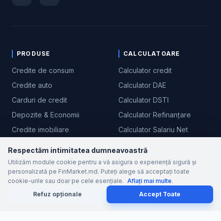
PRODUSE
CALCULATOARE
Credite de consum
Calculator credit
Credite auto
Calculator DAE
Carduri de credit
Calculator DSTI
Depozite & Economii
Calculator Refinanțare
Credite imobiliare
Calculator Salariu Net
Credite cu gaj
Respectăm intimitatea dumneavoastră
Utilizăm module cookie pentru a vă asigura o experiență sigură și
EDUCAȚIE
COMPANIE
personalizată pe FinMarket.md. Puteți alege să acceptați toate
cookie-urile sau doar pe cele esențiale.
Aflați mai multe
.
Ce este DAE real?
Despre FinMarket
Refuz opționale
Accept Toate
Cum alegi un credit?
Metodologie calcul
Credit Responsabil
Contact / Suport