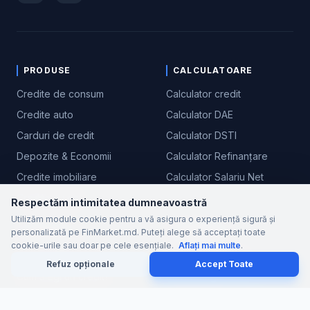
PRODUSE
CALCULATOARE
Credite de consum
Calculator credit
Credite auto
Calculator DAE
Carduri de credit
Calculator DSTI
Depozite & Economii
Calculator Refinanțare
Credite imobiliare
Calculator Salariu Net
Credite cu gaj
Respectăm intimitatea dumneavoastră
Utilizăm module cookie pentru a vă asigura o experiență sigură și
EDUCAȚIE
COMPANIE
personalizată pe FinMarket.md. Puteți alege să acceptați toate
cookie-urile sau doar pe cele esențiale.
Aflați mai multe
.
Ce este DAE real?
Despre FinMarket
Refuz opționale
Accept Toate
Cum alegi un credit?
Metodologie calcul
Credit Responsabil
Contact / Suport